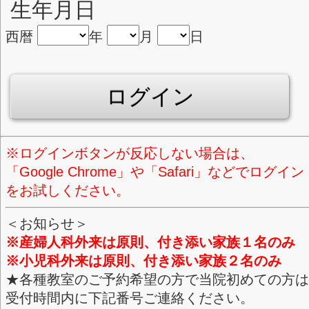
診察券番号
生年月日
西暦
年
月
日
ログイン